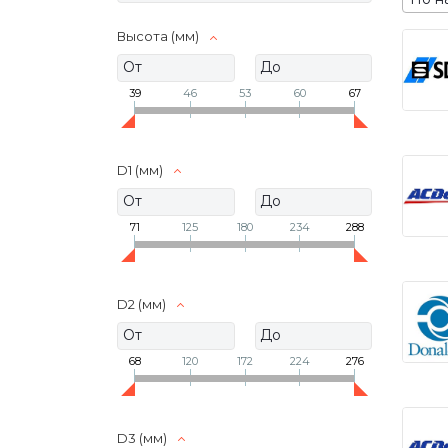
Высота (мм)
39
46
53
60
67
D1 (мм)
71
125
180
234
288
D2 (мм)
68
120
172
224
276
D3 (мм)