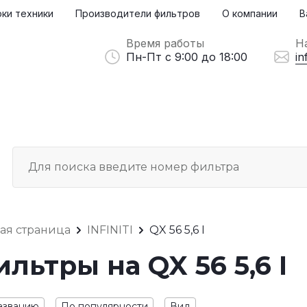
ки техники
Производители фильтров
О компании
В
Время работы
Н
Пн-Пт с 9:00 до 18:00
in
ная страница
INFINITI
QX 56 5,6 I
льтры на QX 56 5,6 I
азванию
По популярности
Вид