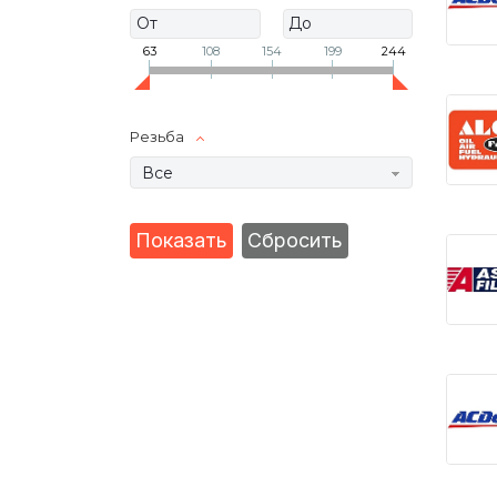
63
108
154
199
244
Резьба
Все