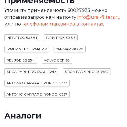
Применяемость
Уточнить применяемость 60027935 можно,
отправив запрос нам на почту
info@ural-filters.ru
или по
телефонам магазинов в контактах
.
INFINITI QX 56 5,6 I
INFINITI QX 60 3,5
IRMER & ELZE IRMAIR 2
YANMAR VIO 20
PEL JOB EB 25.4
VOLVO ECR 28
STIGA PARK PRO SVAN 4WD
STIGA PARK PRO 25 4WD
ANTONIO CARRARO RONDO K 333
ANTONIO CARRARO RONDO K 327
Аналоги