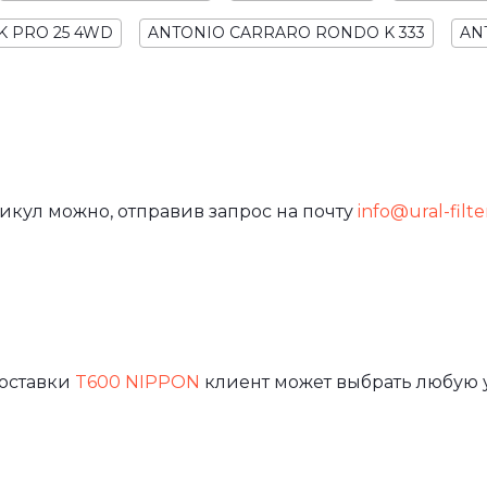
K PRO 25 4WD
ANTONIO CARRARO RONDO K 333
AN
икул можно, отправив запрос на почту
info@ural-filte
доставки
T600 NIPPON
клиент может выбрать любую 