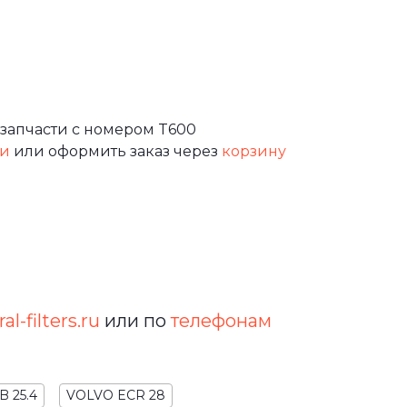
запчасти с номером T600
зи
или оформить заказ через
корзину
al-filters.ru
или по
телефонам
B 25.4
VOLVO ECR 28