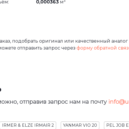
3
ъём:
0,000363
м
каз, подобрать оригинал или качественный аналог 
можете отправить запрос через
форму обратной свя
ь
ожно, отправив запрос нам на почту
info@ur
IRMER & ELZE IRMAIR 2
YANMAR VIO 20
PEL JOB E