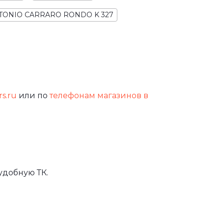
TONIO CARRARO RONDO K 327
rs.ru
или по
телефонам магазинов в
удобную ТК.