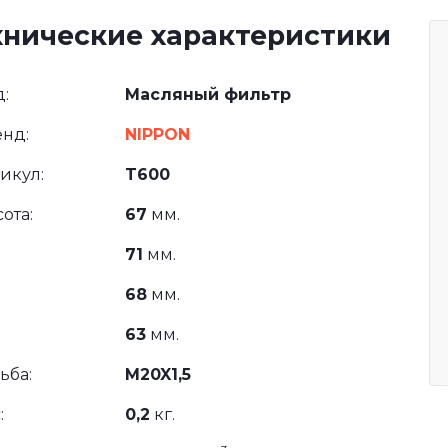
хнические характеристики
:
Масляный фильтр
нд:
NIPPON
икул:
T600
ота:
67
мм.
71
мм.
68
мм.
63
мм.
ьба:
M20X1,5
:
0,2
кг.