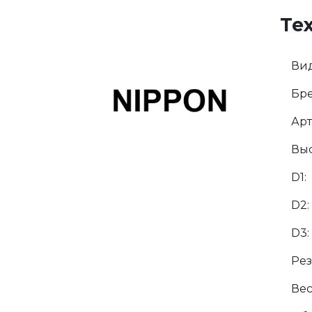
Те
Вид
Бре
Арт
Выс
D1:
D2:
D3:
Рез
Вес