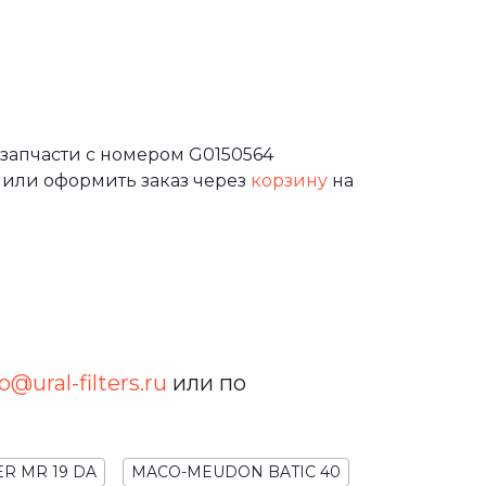
запчасти с номером G0150564
или оформить заказ через
корзину
на
o@ural-filters.ru
или по
ER MR 19 DA
MACO-MEUDON BATIC 40