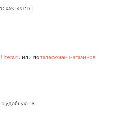
O XAS 146 DD
filters.ru
или по
телефонам магазинов
ю удобную ТК.