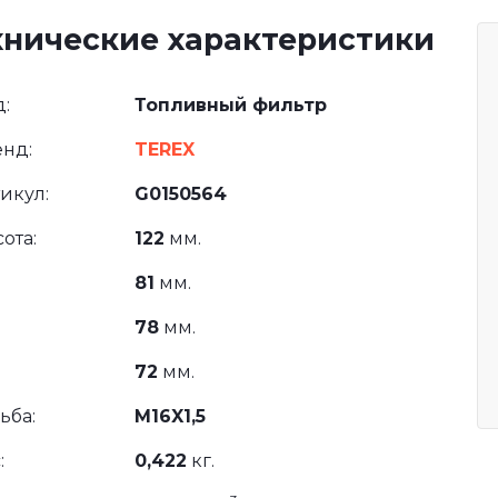
хнические характеристики
:
Топливный фильтр
нд:
TEREX
икул:
G0150564
ота:
122
мм.
81
мм.
78
мм.
72
мм.
ьба:
M16X1,5
:
0,422
кг.