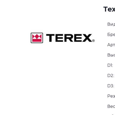
Те
Вид
Бре
Арт
Выс
D1:
D2:
D3:
Рез
Вес