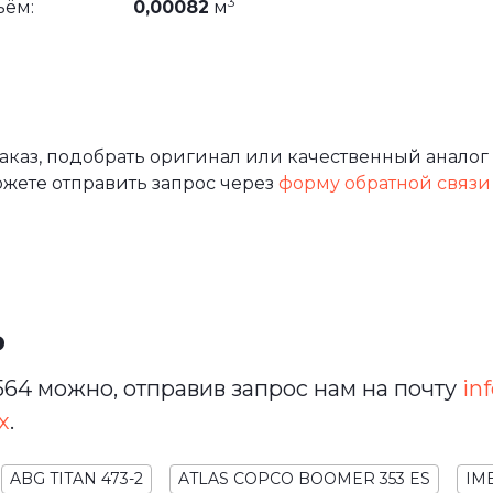
3
ъём:
0,00082
м
каз, подобрать оригинал или качественный аналог 
ожете отправить запрос через
форму обратной связи
ь
64 можно, отправив запрос нам на почту
inf
х
.
ABG TITAN 473-2
ATLAS COPCO BOOMER 353 ES
IM