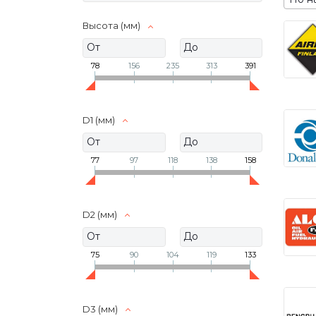
Высота (мм)
78
156
235
313
391
D1 (мм)
77
97
118
138
158
D2 (мм)
75
90
104
119
133
D3 (мм)