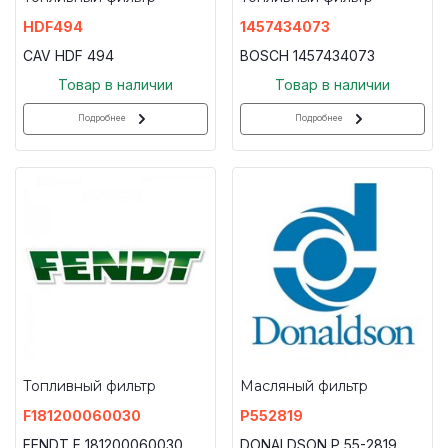
HDF494
1457434073
CAV HDF 494
BOSCH 1457434073
Товар в наличии
Товар в наличии
Подробнее
Подробнее
Топливный фильтр
Масляный фильтр
F181200060030
P552819
FENDT F 181200060030
DONALDSON P 55-2819