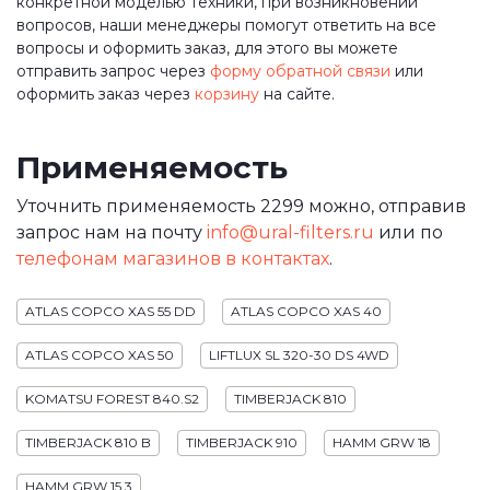
конкретной моделью техники, при возникновении
вопросов, наши менеджеры помогут ответить на все
вопросы и оформить заказ, для этого вы можете
отправить запрос через
форму обратной связи
или
оформить заказ через
корзину
на сайте.
Применяемость
Уточнить применяемость 2299 можно, отправив
запрос нам на почту
info@ural-filters.ru
или по
телефонам магазинов в контактах
.
ATLAS COPCO XAS 55 DD
ATLAS COPCO XAS 40
ATLAS COPCO XAS 50
LIFTLUX SL 320-30 DS 4WD
KOMATSU FOREST 840.S2
TIMBERJACK 810
TIMBERJACK 810 B
TIMBERJACK 910
HAMM GRW 18
HAMM GRW 15.3