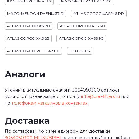
IRMER & ELZE IRMAIR 2
MACO-MEUDON BATIC 40
MACO-MEUDON PHENIX 37 D
ATLAS COPCO XAS 146 DD
ATLAS COPCO XAS 80
ATLAS COPCO XASS 80
ATLAS COPCO XAS 85
ATLAS COPCO XASS 90
ATLAS COPCO ROC 642 HC
GENIE S 85
Аналоги
Уточнить актуальные аналоги 3064050300 артикул
можно, отправив запрос на почту
info@ural-filters.ru
или
по
телефонам магазинов в контактах
.
Доставка
По согласованию с менеджером для доставки
3064050300 MITSUBISHI
клиент может выбрать любую