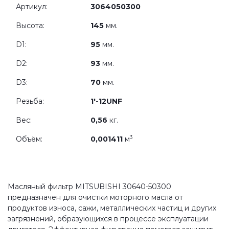
Артикул:
3064050300
Высота:
145
мм.
D1:
95
мм.
D2:
93
мм.
D3:
70
мм.
Резьба:
1'-12UNF
Вес:
0,56
кг.
3
Объём:
0,001411
м
Масляный фильтр MITSUBISHI 30640-50300
предназначен для очистки моторного масла от
продуктов износа, сажи, металлических частиц и других
загрязнений, образующихся в процессе эксплуатации