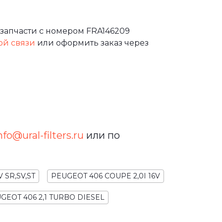
запчасти с номером FRA146209
ой связи
или оформить заказ через
nfo@ural-filters.ru
или по
V SR,SV,ST
PEUGEOT 406 COUPE 2,0I 16V
GEOT 406 2,1 TURBO DIESEL