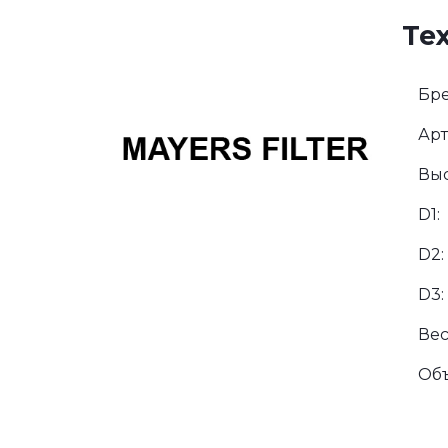
Те
Бре
Арт
Выс
D1:
D2:
D3:
Вес
Об