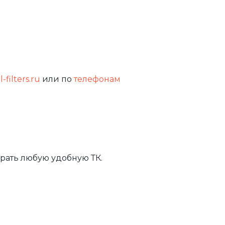
-filters.ru
или по
телефонам
рать любую удобную ТК.