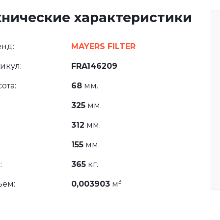
хнические характеристики
нд:
MAYERS FILTER
икул:
FRA146209
ота:
68
мм.
325
мм.
312
мм.
155
мм.
:
365
кг.
3
ъём:
0,003903
м