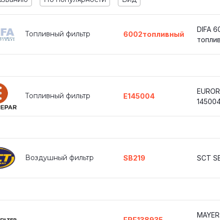
DIFA 6
Топливный фильтр
6002топливный
топли
EUROR
Топливный фильтр
E145004
14500
Воздушный фильтр
SB219
SCT S
MAYER
FRF138935