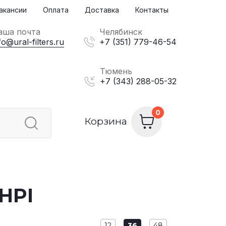
акансии
Оплата
Доставка
Контакты
аша почта
Челябинск
fo@ural-filters.ru
+7 (351) 779-46-54
Тюмень
+7 (343) 288-05-32
Корзина
 HPI
12
36
48