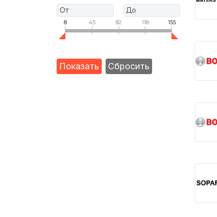
8
45
82
118
155