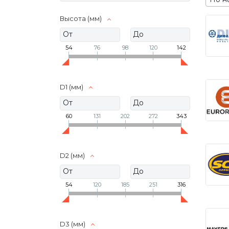
Высота (мм)
54
76
98
120
142
D1 (мм)
60
131
202
272
343
D2 (мм)
54
120
185
251
316
D3 (мм)