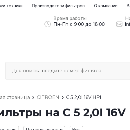
ки техники
Производители фильтров
О компании
В
Время работы
Н
Пн-Пт с 9:00 до 18:00
in
ная страница
CITROEN
C 5 2,0I 16V HPI
льтры на C 5 2,0I 16V
азванию
По популярности
Вид