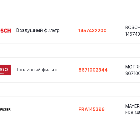
BOSC
Воздушный фильтр
1457432200
14574
MOTRI
Топливный фильтр
8671002344
86710
MAYER
FRA145396
FRA 14