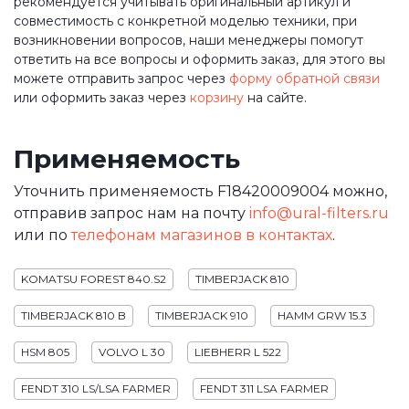
рекомендуется учитывать оригинальный артикул и
совместимость с конкретной моделью техники, при
возникновении вопросов, наши менеджеры помогут
ответить на все вопросы и оформить заказ, для этого вы
можете отправить запрос через
форму обратной связи
или оформить заказ через
корзину
на сайте.
Применяемость
Уточнить применяемость F18420009004 можно,
отправив запрос нам на почту
info@ural-filters.ru
или по
телефонам магазинов в контактах
.
KOMATSU FOREST 840.S2
TIMBERJACK 810
TIMBERJACK 810 B
TIMBERJACK 910
HAMM GRW 15.3
HSM 805
VOLVO L 30
LIEBHERR L 522
FENDT 310 LS/LSA FARMER
FENDT 311 LSA FARMER