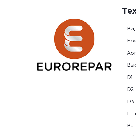
Те
Вид
Бре
Арт
Выс
D1:
D2:
D3:
Рез
Вес