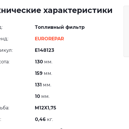
хнические характеристики
:
Топливный фильтр
нд:
EUROREPAR
икул:
E148123
ота:
130
мм.
159
мм.
131
мм.
10
мм.
ьба:
M12X1,75
:
0,46
кг.