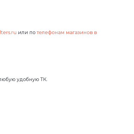
lters.ru
или по
телефонам магазинов в
любую удобную ТК.