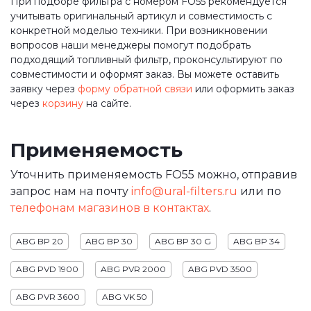
При подборе фильтра с номером FO55 рекомендуется
учитывать оригинальный артикул и совместимость с
конкретной моделью техники. При возникновении
вопросов наши менеджеры помогут подобрать
подходящий топливный фильтр, проконсультируют по
совместимости и оформят заказ. Вы можете оставить
заявку через
форму обратной связи
или оформить заказ
через
корзину
на сайте.
Применяемость
Уточнить применяемость FO55 можно, отправив
запрос нам на почту
info@ural-filters.ru
или по
телефонам магазинов в контактах
.
ABG BP 20
ABG BP 30
ABG BP 30 G
ABG BP 34
ABG PVD 1900
ABG PVR 2000
ABG PVD 3500
ABG PVR 3600
ABG VK 50