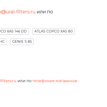
o@ural-filters.ru
или по
CO XAS 146 DD
ATLAS COPCO XAS 80
 HC
GENIE S 85
filters.ru
или по
телефонам магазинов