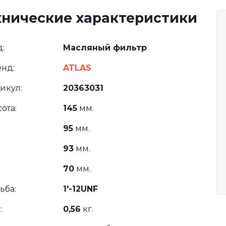
хнические характеристики
:
Масляный фильтр
нд:
ATLAS
икул:
20363031
ота:
145
мм.
95
мм.
93
мм.
70
мм.
ьба:
1'-12UNF
:
0,56
кг.