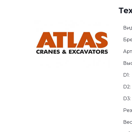
Те
Вид
Бре
Арт
Выс
D1:
D2:
D3:
Рез
Вес