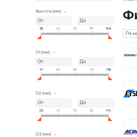
Ф
Высота (мм)
36
53
70
87
104
По н
D1 (мм)
41
65
89
112
136
D2 (мм)
25
47
70
92
114
D3 (мм)