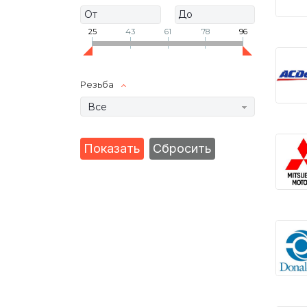
25
43
61
78
96
Резьба
Все