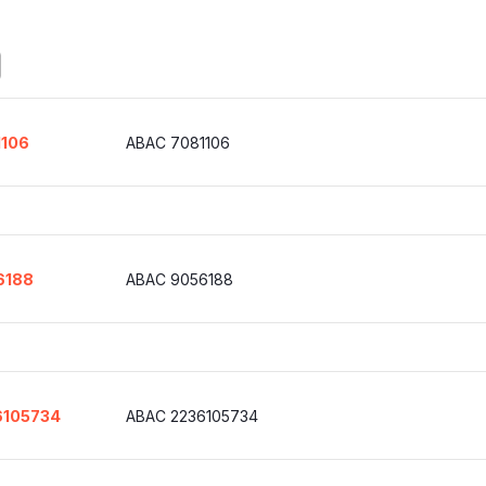
1106
ABAC 7081106
6188
ABAC 9056188
6105734
ABAC 2236105734