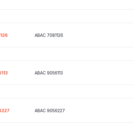
1126
ABAC 7081126
6113
ABAC 9056113
6227
ABAC 9056227