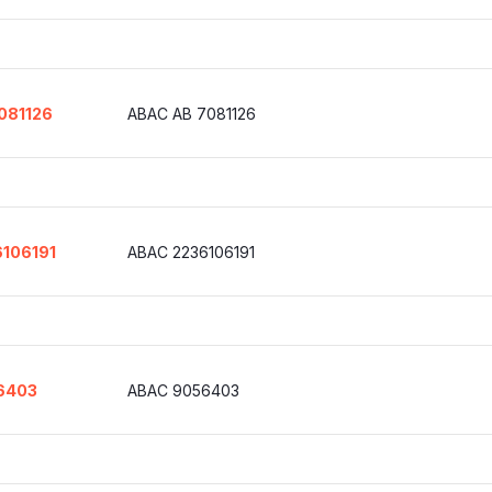
081126
ABAC AB 7081126
106191
ABAC 2236106191
6403
ABAC 9056403