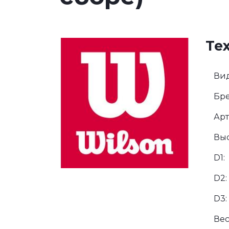
Те
Вид
Бре
Арт
Выс
D1:
D2:
D3:
Вес