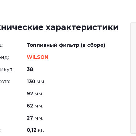
хнические характеристики
:
Топливный фильтр (в сборе)
нд:
WILSON
икул:
38
ота:
130
мм.
92
мм.
62
мм.
27
мм.
:
0,12
кг.