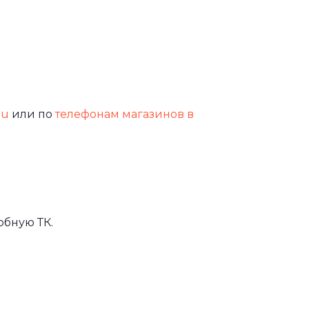
ru
или по
телефонам магазинов в
обную ТК.