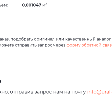
3
ъём:
0,001047
м
аз, подобрать оригинал или качественный аналог 
можете отправить запрос через
форму обратной свя
ь
но, отправив запрос нам на почту
info@ural-