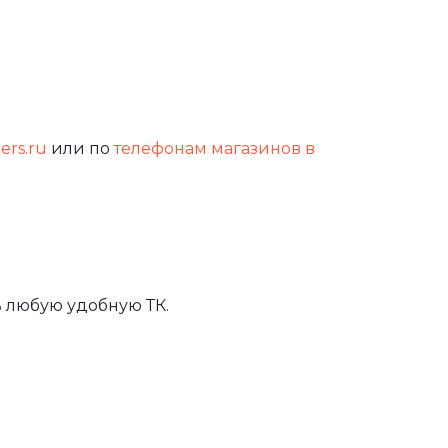
ters.ru
или по
телефонам магазинов в
 любую удобную ТК.