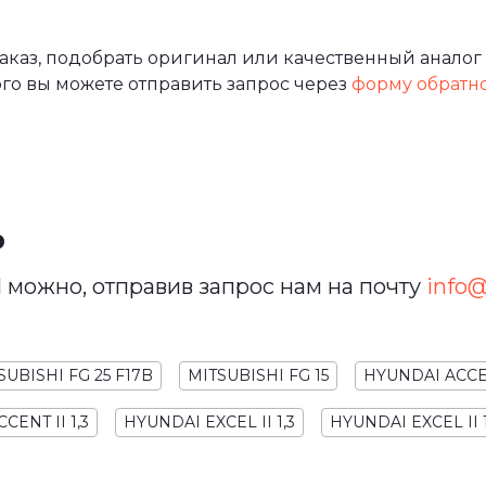
аз, подобрать оригинал или качественный аналог 
го вы можете отправить запрос через
форму обратн
ь
 можно, отправив запрос нам на почту
info@u
SUBISHI FG 25 F17B
MITSUBISHI FG 15
HYUNDAI ACCENT
CENT II 1,3
HYUNDAI EXCEL II 1,3
HYUNDAI EXCEL II 1