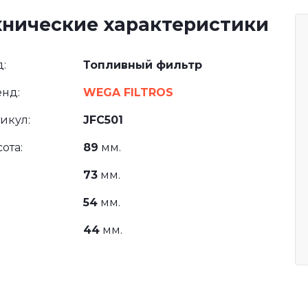
хнические характеристики
:
Топливный фильтр
нд:
WEGA FILTROS
икул:
JFC501
ота:
89
мм.
73
мм.
54
мм.
44
мм.