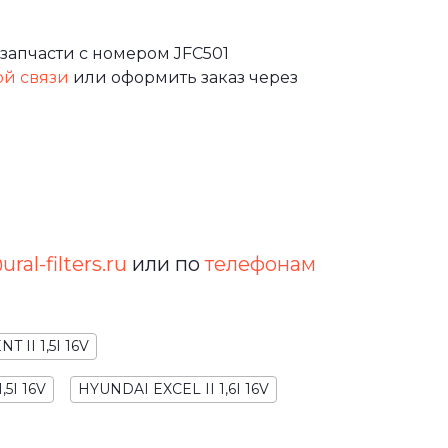
запчасти с номером JFC501
ой связи
или оформить заказ через
ral-filters.ru
или по
телефонам
 II 1,5I 16V
,5I 16V
HYUNDAI EXCEL II 1,6I 16V