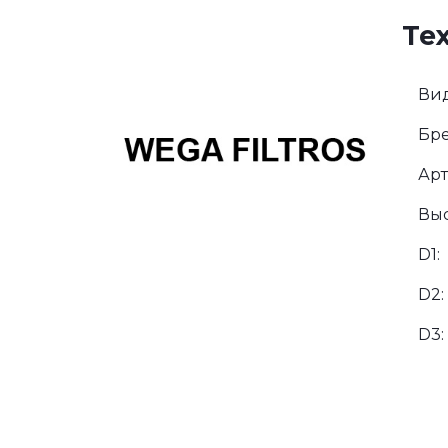
Те
Вид
Бре
Арт
Выс
D1:
D2:
D3: