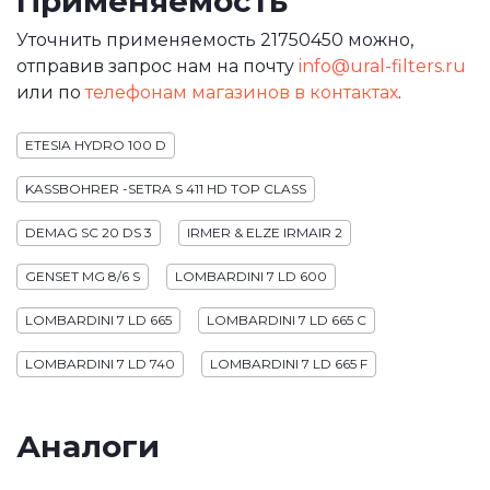
Применяемость
Уточнить применяемость 21750450 можно,
отправив запрос нам на почту
info@ural-filters.ru
или по
телефонам магазинов в контактах
.
ETESIA HYDRO 100 D
KASSBOHRER -SETRA S 411 HD TOP CLASS
DEMAG SC 20 DS 3
IRMER & ELZE IRMAIR 2
GENSET MG 8/6 S
LOMBARDINI 7 LD 600
LOMBARDINI 7 LD 665
LOMBARDINI 7 LD 665 C
LOMBARDINI 7 LD 740
LOMBARDINI 7 LD 665 F
Аналоги