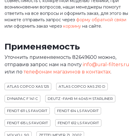
совместимость с конкретной моделью техники, при
возникновении вопросов, наши менеджеры помогут
ответить на все вопросы и оформить заказ, для этого вы
можете отправить запрос через
форму обратной связи
или оформить заказ через
корзину
на сайте.
Применяемость
Уточнить применяемость 82649600 можно,
отправив запрос нам на почту
info@ural-filters.ru
или по
телефонам магазинов в контактах
.
ATLAS COPCO XAS 125
ATLAS COPCO XAS 210 D
DYNAPAC F 141 C
DEUTZ -FAHR M 4045 H STARLINER
FENDT 611 LS FAVORIT
FENDT 614 LS FAVORIT
FENDT 615 LS FAVORIT
FENDT 612 LS FAVORIT
VOLVO L 90
ZETTELMEYER ZL 2002