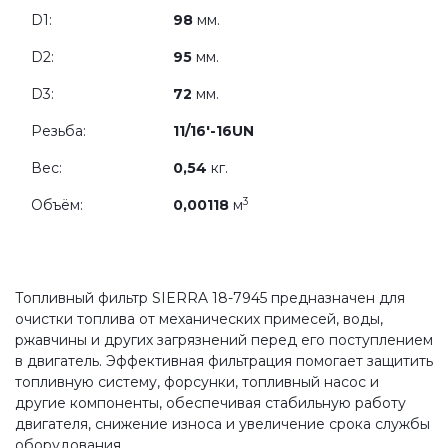
D1:
98
мм.
D2:
95
мм.
D3:
72
мм.
Резьба:
11/16'-16UN
Вес:
0,54
кг.
3
Объём:
0,00118
м
Топливный фильтр SIERRA 18-7945 предназначен для
очистки топлива от механических примесей, воды,
ржавчины и других загрязнений перед его поступлением
в двигатель. Эффективная фильтрация помогает защитить
топливную систему, форсунки, топливный насос и
другие компоненты, обеспечивая стабильную работу
двигателя, снижение износа и увеличение срока службы
оборудования.