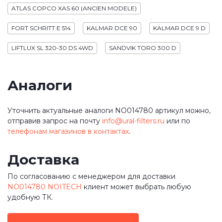
ATLAS COPCO XAS 60 (ANCIEN MODELE)
FORT SCHRITT E 514
KALMAR DCE 90
KALMAR DCE 9 D
LIFTLUX SL 320-30 DS 4WD
SANDVIK TORO 300 D
Аналоги
Уточнить актуальные аналоги NO014780 артикул можно,
отправив запрос на почту
info@ural-filters.ru
или по
телефонам магазинов в контактах
.
Доставка
По согласованию с менеджером для доставки
NO014780 NOITECH
клиент может выбрать любую
удобную ТК.