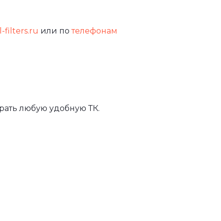
-filters.ru
или по
телефонам
рать любую удобную ТК.