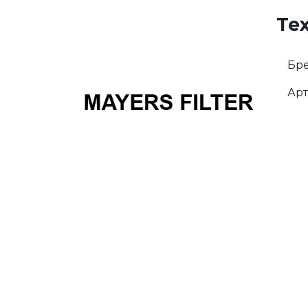
Те
Бре
Арт