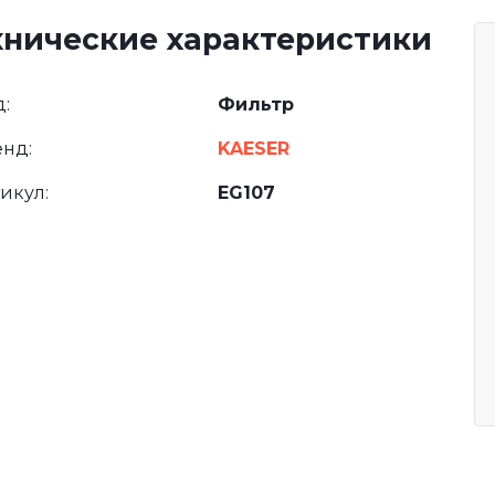
хнические характеристики
:
Фильтр
нд:
KAESER
икул:
EG107