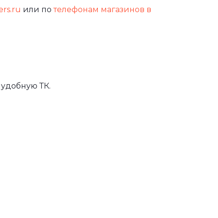
ers.ru
или по
телефонам магазинов в
удобную ТК.