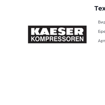
Те
Вид
Бре
Арт