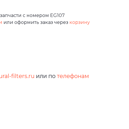
запчасти с номером EG107
и
или оформить заказ через
корзину
ral-filters.ru
или по
телефонам