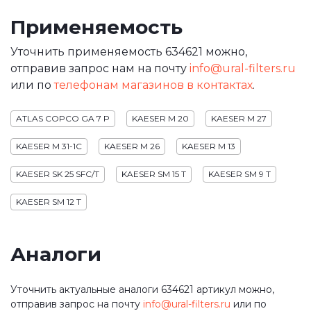
Применяемость
Уточнить применяемость 634621 можно,
отправив запрос нам на почту
info@ural-filters.ru
или по
телефонам магазинов в контактах
.
ATLAS COPCO GA 7 P
KAESER M 20
KAESER M 27
KAESER M 31-1C
KAESER M 26
KAESER M 13
KAESER SK 25 SFC/T
KAESER SM 15 T
KAESER SM 9 T
KAESER SM 12 T
Аналоги
Уточнить актуальные аналоги 634621 артикул можно,
отправив запрос на почту
info@ural-filters.ru
или по