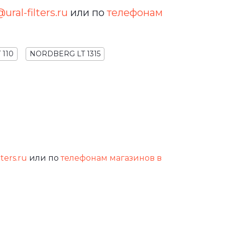
ural-filters.ru
или по
телефонам
110
NORDBERG LT 1315
lters.ru
или по
телефонам магазинов в