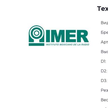
Те
Вид
Бре
Арт
Выс
D1:
D2:
D3:
Рез
Вес