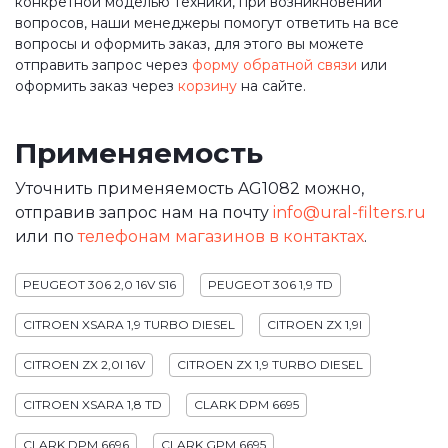
конкретной моделью техники, при возникновении
вопросов, наши менеджеры помогут ответить на все
вопросы и оформить заказ, для этого вы можете
отправить запрос через
форму обратной связи
или
оформить заказ через
корзину
на сайте.
Применяемость
Уточнить применяемость AG1082 можно,
отправив запрос нам на почту
info@ural-filters.ru
или по
телефонам магазинов в контактах
.
PEUGEOT 306 2,0 16V S16
PEUGEOT 306 1,9 TD
CITROEN XSARA 1,9 TURBO DIESEL
CITROEN ZX 1,9I
CITROEN ZX 2,0I 16V
CITROEN ZX 1,9 TURBO DIESEL
CITROEN XSARA 1,8 TD
CLARK DPM 6695
CLARK DPM 6696
CLARK GPM 6695