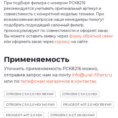
При подборе фильтра с номером PCK8216
рекомендуется учитывать оригинальный артикул и
совместимость с конкретной моделью техники. При
возникновении вопросов наши менеджеры помогут
подобрать подходящий салонный фильтр,
проконсультируют по совместимости и оформят заказ.
Вы можете оставить заявку через
форму обратной связи
или оформить заказ через
корзину
на сайте.
Применяемость
Уточнить применяемость PCK8216 можно,
отправив запрос нам на почту
info@ural-filters.ru
или по
телефонам магазинов в контактах
.
CITROEN C 5 II 2,0 HDI 165 FAP
CITROEN C 5 II 2,0 HDI
CITROEN C 5 II 2,0 HDI 140 FAP
PEUGEOT 407 2,0 HDI 135 FAP
PEUGEOT 407 2,0 HDI
CITROEN C 6 2,7 V6 HDI FAP