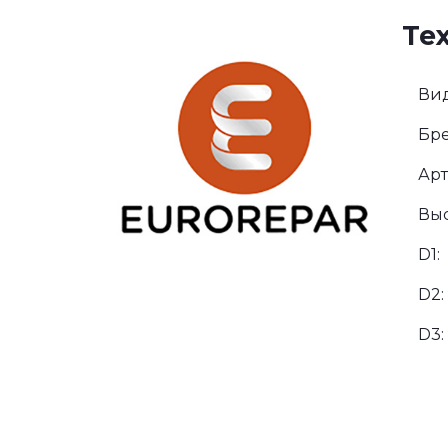
Те
Вид
Бре
Арт
Выс
D1:
D2:
D3: