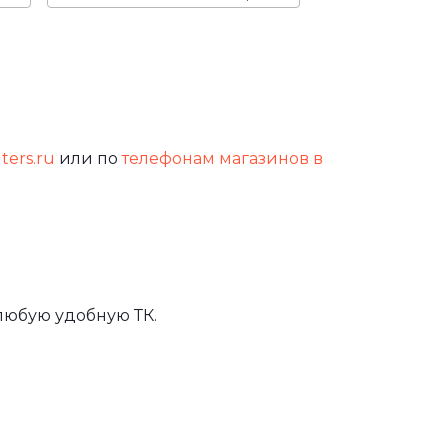
lters.ru
или по
телефонам магазинов в
любую удобную ТК.