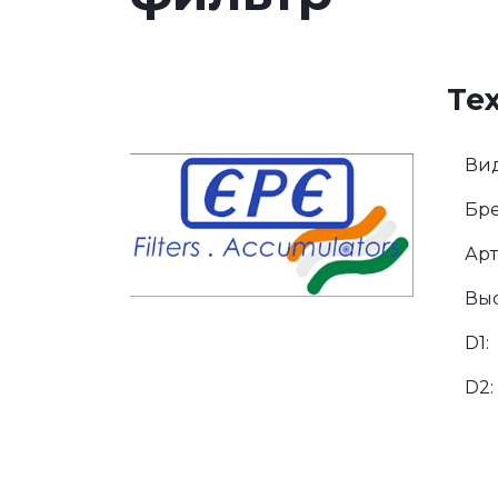
Те
Вид
Бре
Арт
Выс
D1:
D2: