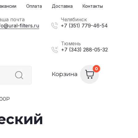
акансии
Оплата
Доставка
Контакты
аша почта
Челябинск
fo@ural-filters.ru
+7 (351) 779-46-54
Тюмень
+7 (343) 288-05-32
Корзина
000P
еский