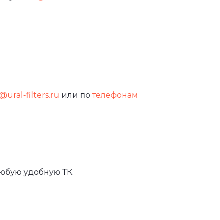
@ural-filters.ru
или по
телефонам
юбую удобную ТК.