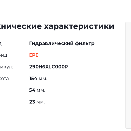
хнические характеристики
:
Гидравлический фильтр
нд:
EPE
икул:
290H6XLC000P
ота:
154
мм.
54
мм.
23
мм.