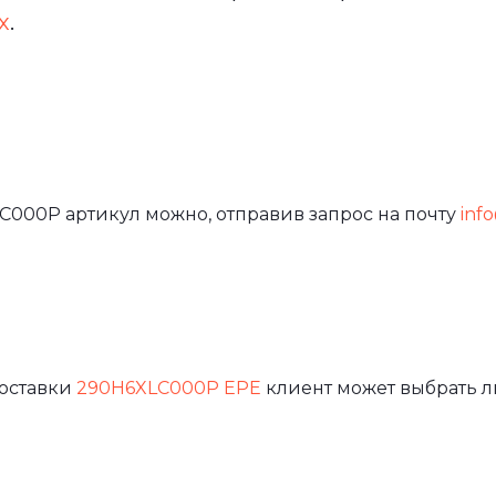
х
.
C000P артикул можно, отправив запрос на почту
info
доставки
290H6XLC000P EPE
клиент может выбрать л