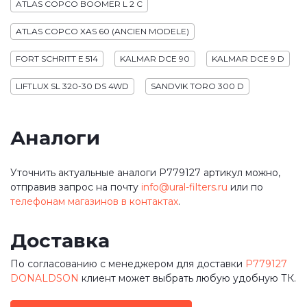
ATLAS COPCO BOOMER L 2 C
ATLAS COPCO XAS 60 (ANCIEN MODELE)
FORT SCHRITT E 514
KALMAR DCE 90
KALMAR DCE 9 D
LIFTLUX SL 320-30 DS 4WD
SANDVIK TORO 300 D
Аналоги
Уточнить актуальные аналоги P779127 артикул можно,
отправив запрос на почту
info@ural-filters.ru
или по
телефонам магазинов в контактах
.
Доставка
По согласованию с менеджером для доставки
P779127
DONALDSON
клиент может выбрать любую удобную ТК.