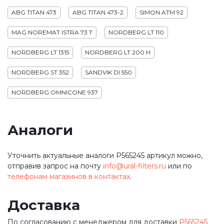
ABG TITAN 473
ABG TITAN 473-2
SIMON ATM 92
MAG NOREMAT ISTRA 73 T
NORDBERG LT 110
NORDBERG LT 1315
NORDBERG LT 200 H
NORDBERG ST 352
SANDVIK DI 550
NORDBERG OMNICONE 937
Аналоги
Уточнить актуальные аналоги P565245 артикул можно,
отправив запрос на почту
info@ural-filters.ru
или по
телефонам магазинов в контактах
.
Доставка
По согласованию с менеджером для доставки
P565245