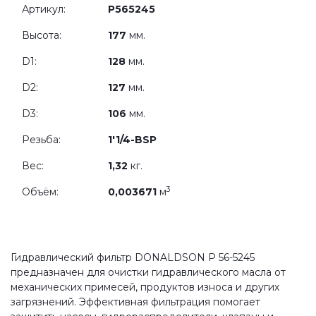
Артикул:
P565245
Высота:
177
мм.
D1:
128
мм.
D2:
127
мм.
D3:
106
мм.
Резьба:
1'1/4-BSP
Вес:
1,32
кг.
3
Объём:
0,003671
м
Гидравлический фильтр DONALDSON P 56-5245
предназначен для очистки гидравлического масла от
механических примесей, продуктов износа и других
загрязнений. Эффективная фильтрация помогает