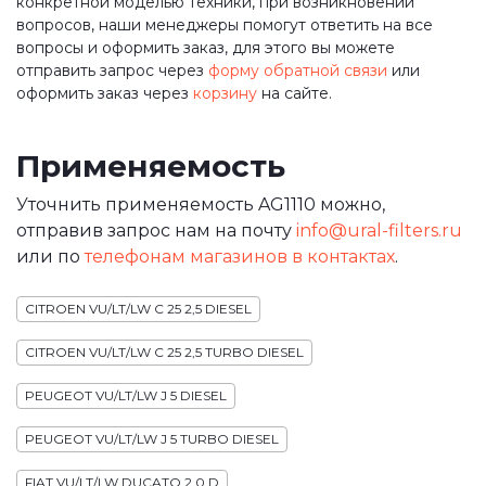
конкретной моделью техники, при возникновении
вопросов, наши менеджеры помогут ответить на все
вопросы и оформить заказ, для этого вы можете
отправить запрос через
форму обратной связи
или
оформить заказ через
корзину
на сайте.
Применяемость
Уточнить применяемость AG1110 можно,
отправив запрос нам на почту
info@ural-filters.ru
или по
телефонам магазинов в контактах
.
CITROEN VU/LT/LW C 25 2,5 DIESEL
CITROEN VU/LT/LW C 25 2,5 TURBO DIESEL
PEUGEOT VU/LT/LW J 5 DIESEL
PEUGEOT VU/LT/LW J 5 TURBO DIESEL
FIAT VU/LT/LW DUCATO 2,0 D