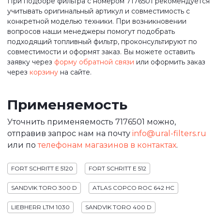
При подборе фильтра с номером 7176501 рекомендуется
учитывать оригинальный артикул и совместимость с
конкретной моделью техники. При возникновении
вопросов наши менеджеры помогут подобрать
подходящий топливный фильтр, проконсультируют по
совместимости и оформят заказ. Вы можете оставить
заявку через
форму обратной связи
или оформить заказ
через
корзину
на сайте.
Применяемость
Уточнить применяемость 7176501 можно,
отправив запрос нам на почту
info@ural-filters.ru
или по
телефонам магазинов в контактах
.
FORT SCHRITT E 5120
FORT SCHRITT E 512
SANDVIK TORO 300 D
ATLAS COPCO ROC 642 HC
LIEBHERR LTM 1030
SANDVIK TORO 400 D