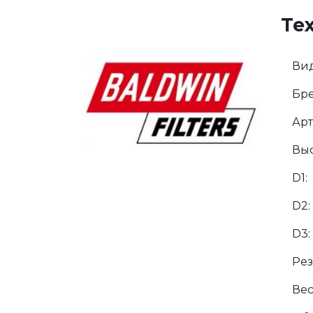
Те
Вид
Бре
Арт
Выс
D1:
D2:
D3:
Рез
Вес