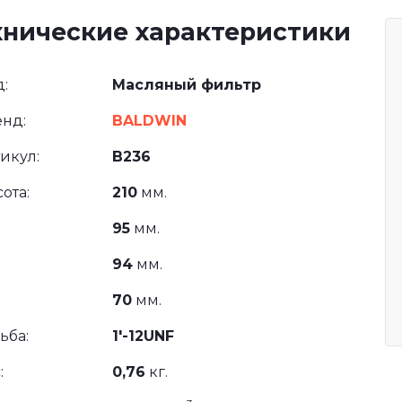
хнические характеристики
:
Масляный фильтр
нд:
BALDWIN
икул:
B236
ота:
210
мм.
95
мм.
94
мм.
70
мм.
ьба:
1'-12UNF
:
0,76
кг.