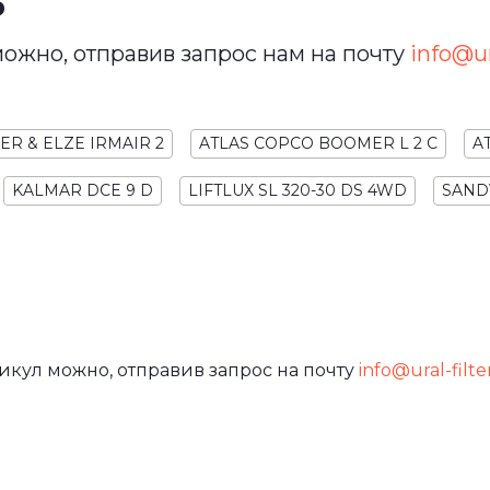
ь
ожно, отправив запрос нам на почту
info@ura
ER & ELZE IRMAIR 2
ATLAS COPCO BOOMER L 2 C
A
KALMAR DCE 9 D
LIFTLUX SL 320-30 DS 4WD
SAND
икул можно, отправив запрос на почту
info@ural-filte