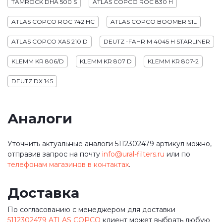
TAMROCK DHA 500 S
ATLAS COPCO ROC 830 H
ATLAS COPCO ROC 742 HC
ATLAS COPCO BOOMER S1L
ATLAS COPCO XAS 210 D
DEUTZ -FAHR M 4045 H STARLINER
KLEMM KR 806/D
KLEMM KR 807 D
KLEMM KR 807-2
DEUTZ DX 145
Аналоги
Уточнить актуальные аналоги 5112302479 артикул можно,
отправив запрос на почту
info@ural-filters.ru
или по
телефонам магазинов в контактах
.
Доставка
По согласованию с менеджером для доставки
5112302479 ATLAS COPCO
клиент может выбрать любую