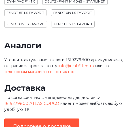
DYNAPAC F 141 C
DEUTZ -FAHR M 4045 H STARLINER
FENDT 611 LS FAVORIT
FENDT 614 LS FAVORIT
FENDT 615 LS FAVORIT
FENDT 612 LS FAVORIT
Аналоги
Уточнить актуальные аналоги 1619279800 артикул можно,
отправив запрос на почту
info@ural-filters.ru
или по
телефонам магазинов в контактах
.
Доставка
По согласованию с менеджером для доставки
1619279800 ATLAS COPCO
клиент может выбрать любую
удобную ТК.
Подробнее о доставке