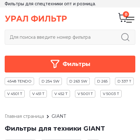
Фильтры для спецтехники опт и розница.
Фильтры
4548 TENDO
D 254 SW
D 263 SW
D 265
D 337 T
V 4501 T
V 451 T
V 452 T
V 5001 T
V 5003 T
Главная страница
GIANT
Фильтры для техники GIANT