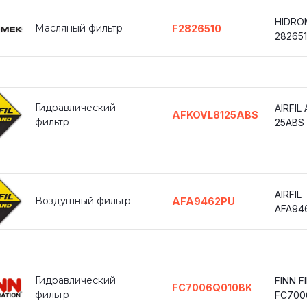
HIDRO
Масляный фильтр
F2826510
28265
Гидравлический
AIRFIL
AFKOVL8125ABS
фильтр
25ABS
AIRFIL
Воздушный фильтр
AFA9462PU
AFA94
Гидравлический
FINN F
FC7006Q010BK
фильтр
FC700