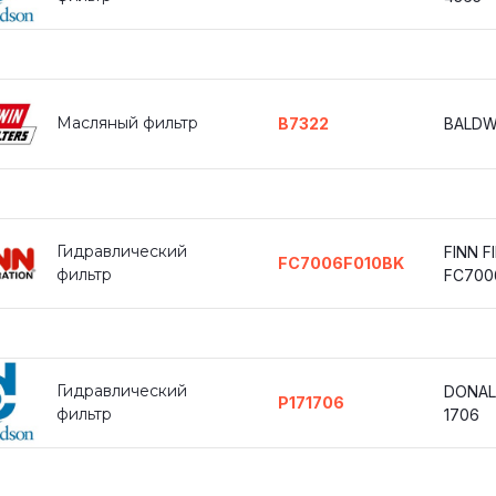
Масляный фильтр
B7322
BALDW
Гидравлический
FINN F
FC7006F010BK
фильтр
FC700
Гидравлический
DONAL
P171706
фильтр
1706