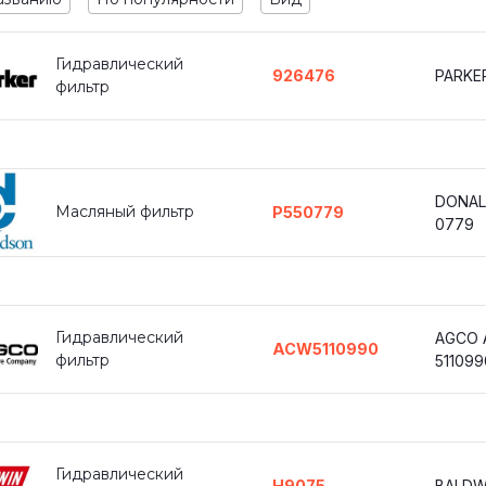
Гидравлический
926476
PARKE
фильтр
DONAL
Масляный фильтр
P550779
0779
Гидравлический
AGCO
ACW5110990
фильтр
511099
Гидравлический
H9075
BALDW