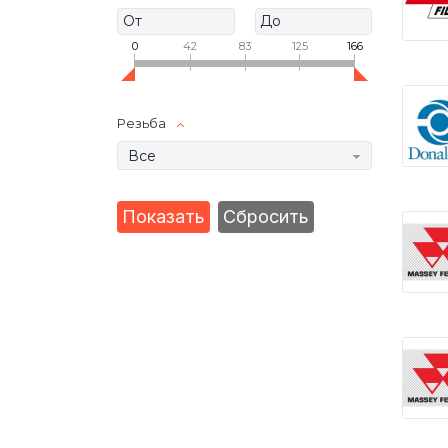
0
42
83
125
166
Резьба
Все