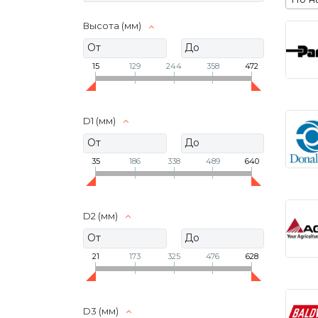
Высота (мм)
15
129
244
358
472
D1 (мм)
35
186
338
489
640
D2 (мм)
21
173
325
476
628
D3 (мм)