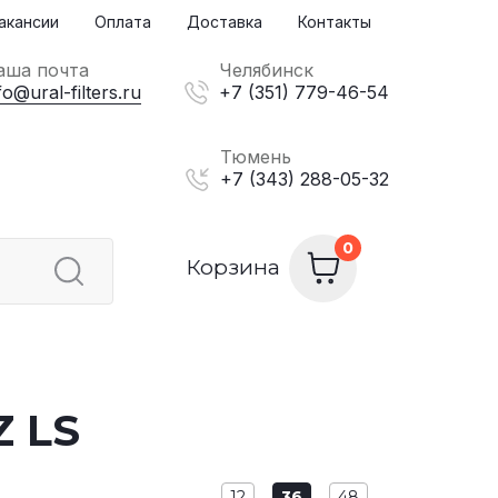
акансии
Оплата
Доставка
Контакты
аша почта
Челябинск
fo@ural-filters.ru
+7 (351) 779-46-54
Тюмень
+7 (343) 288-05-32
Корзина
Z LS
12
36
48