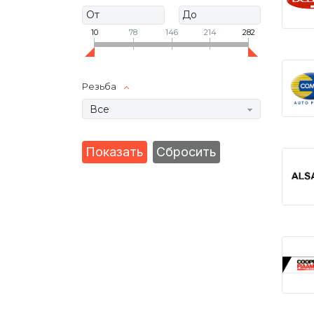
10
78
146
214
282
Резьба
Все