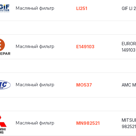
Масляный фильтр
LI251
GIF LI 
EUROR
Масляный фильтр
E149103
149103
Масляный фильтр
MO537
AMC M
MITSU
Масляный фильтр
MN982521
982521