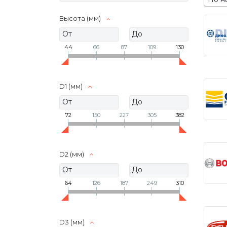
Высота (мм)
44
66
87
109
130
D1 (мм)
72
150
227
305
382
D2 (мм)
64
126
187
249
310
D3 (мм)