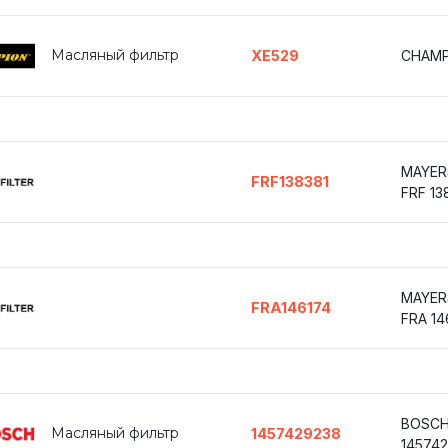
Масляный фильтр
XE529
CHAMP
MAYER
FRF138381
FRF 13
MAYER
FRA146174
FRA 14
BOSC
Масляный фильтр
1457429238
14574