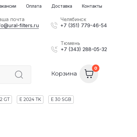
акансии
Оплата
Доставка
Контакты
аша почта
Челябинск
fo@ural-filters.ru
+7 (351) 779-46-54
Тюмень
+7 (343) 288-05-32
Корзина
22 GT
E 2024 TK
E 30 SGB