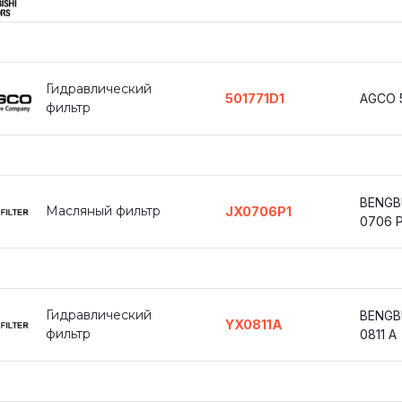
Гидравлический
501771D1
AGCO 5
фильтр
BENGB
Масляный фильтр
JX0706P1
0706 P
Гидравлический
BENGB
YX0811A
фильтр
0811 A