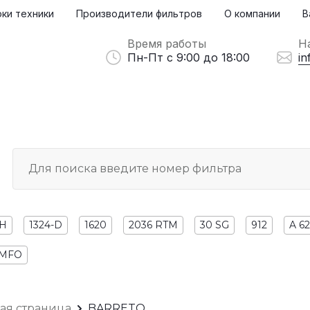
ки техники
Производители фильтров
О компании
В
Время работы
Н
Пн-Пт с 9:00 до 18:00
in
 H
1324-D
1620
2036 RTM
30 SG
912
A 6
UMFO
ная страница
BARRETO