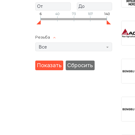
6
40
73
107
140
Резьба
Все