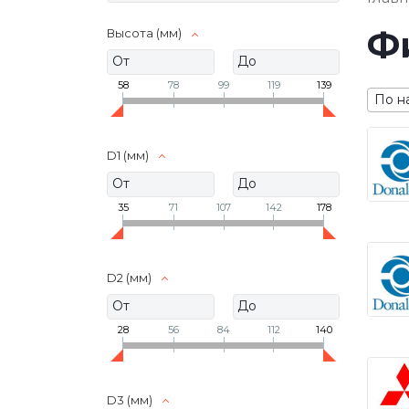
Ф
Высота (мм)
58
78
99
119
139
По н
D1 (мм)
35
71
107
142
178
D2 (мм)
28
56
84
112
140
D3 (мм)