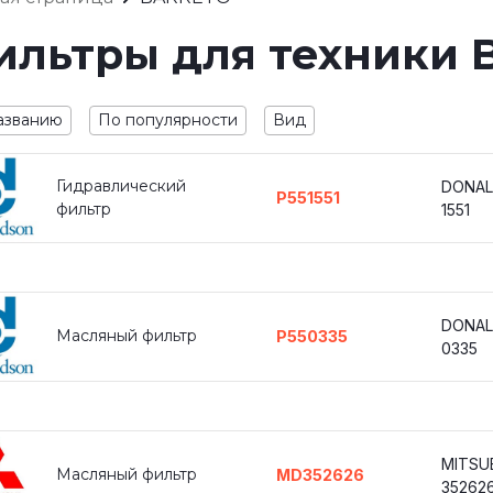
ильтры для техники
азванию
По популярности
Вид
Гидравлический
DONAL
P551551
фильтр
1551
DONAL
Масляный фильтр
P550335
0335
MITSU
Масляный фильтр
MD352626
35262