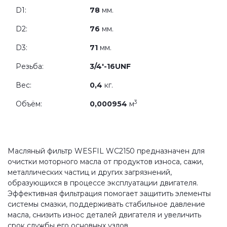
D1:
78
мм.
D2:
76
мм.
D3:
71
мм.
Резьба:
3/4'-16UNF
Вес:
0,4
кг.
3
Объём:
0,000954
м
Масляный фильтр WESFIL WC2150 предназначен для
очистки моторного масла от продуктов износа, сажи,
металлических частиц и других загрязнений,
образующихся в процессе эксплуатации двигателя.
Эффективная фильтрация помогает защитить элементы
системы смазки, поддерживать стабильное давление
масла, снизить износ деталей двигателя и увеличить
срок службы его основных узлов.