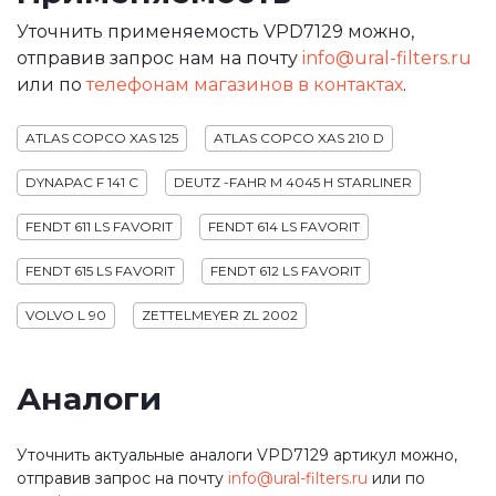
Уточнить применяемость VPD7129 можно,
отправив запрос нам на почту
info@ural-filters.ru
или по
телефонам магазинов в контактах
.
ATLAS COPCO XAS 125
ATLAS COPCO XAS 210 D
DYNAPAC F 141 C
DEUTZ -FAHR M 4045 H STARLINER
FENDT 611 LS FAVORIT
FENDT 614 LS FAVORIT
FENDT 615 LS FAVORIT
FENDT 612 LS FAVORIT
VOLVO L 90
ZETTELMEYER ZL 2002
Аналоги
Уточнить актуальные аналоги VPD7129 артикул можно,
отправив запрос на почту
info@ural-filters.ru
или по