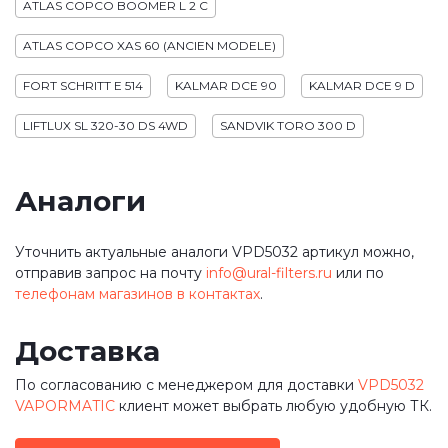
ATLAS COPCO BOOMER L 2 C
ATLAS COPCO XAS 60 (ANCIEN MODELE)
FORT SCHRITT E 514
KALMAR DCE 90
KALMAR DCE 9 D
LIFTLUX SL 320-30 DS 4WD
SANDVIK TORO 300 D
Аналоги
Уточнить актуальные аналоги VPD5032 артикул можно,
отправив запрос на почту
info@ural-filters.ru
или по
телефонам магазинов в контактах
.
Доставка
По согласованию с менеджером для доставки
VPD5032
VAPORMATIC
клиент может выбрать любую удобную ТК.