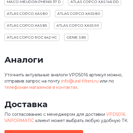
MACO-MEUDON PHENIX 37 D
ATLAS COPCO XAS 146 DD
ATLAS COPCO XAS 80
ATLAS COPCO XASS 80
ATLAS COPCO XAS 85
ATLAS COPCO XASS 90
ATLAS COPCO ROC 642 HC
GENIE S 85
Аналоги
Уточнить актуальные аналоги VPD5016 артикул можно,
отправив запрос на почту
info@ural-filters.ru
или по
телефонам магазинов в контактах
.
Доставка
По согласованию с менеджером для доставки
VPD5016
VAPORMATIC
клиент может выбрать любую удобную ТК.