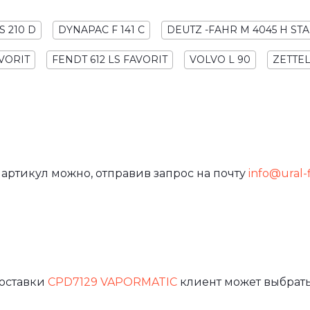
S 210 D
DYNAPAC F 141 C
DEUTZ -FAHR M 4045 H ST
AVORIT
FENDT 612 LS FAVORIT
VOLVO L 90
ZETTE
 артикул можно, отправив запрос на почту
info@ural-f
доставки
CPD7129 VAPORMATIC
клиент может выбрать