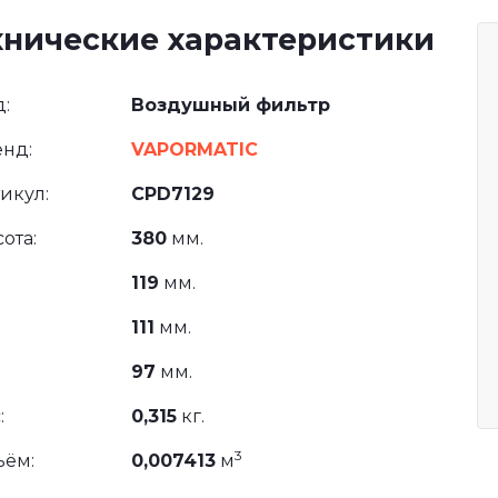
хнические характеристики
:
Воздушный фильтр
нд:
VAPORMATIC
икул:
CPD7129
ота:
380
мм.
119
мм.
111
мм.
97
мм.
:
0,315
кг.
3
ъём:
0,007413
м