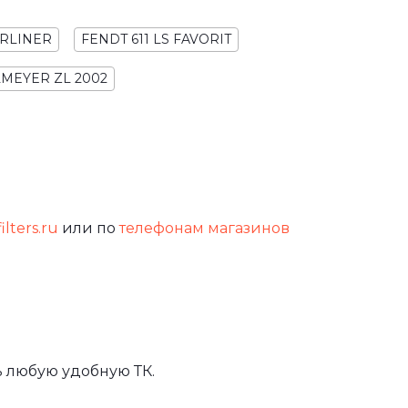
ARLINER
FENDT 611 LS FAVORIT
LMEYER ZL 2002
ilters.ru
или по
телефонам магазинов
 любую удобную ТК.