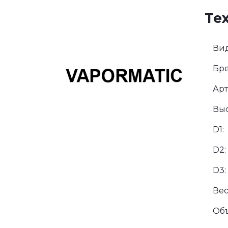
Те
Вид
Бре
Арт
Выс
D1:
D2:
D3:
Вес
Об