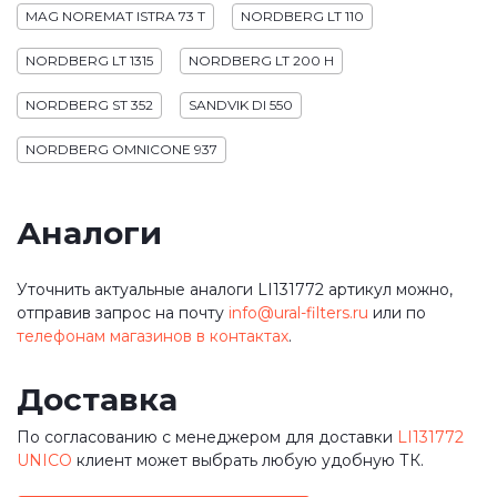
MAG NOREMAT ISTRA 73 T
NORDBERG LT 110
NORDBERG LT 1315
NORDBERG LT 200 H
NORDBERG ST 352
SANDVIK DI 550
NORDBERG OMNICONE 937
Аналоги
Уточнить актуальные аналоги LI131772 артикул можно,
отправив запрос на почту
info@ural-filters.ru
или по
телефонам магазинов в контактах
.
Доставка
По согласованию с менеджером для доставки
LI131772
UNICO
клиент может выбрать любую удобную ТК.