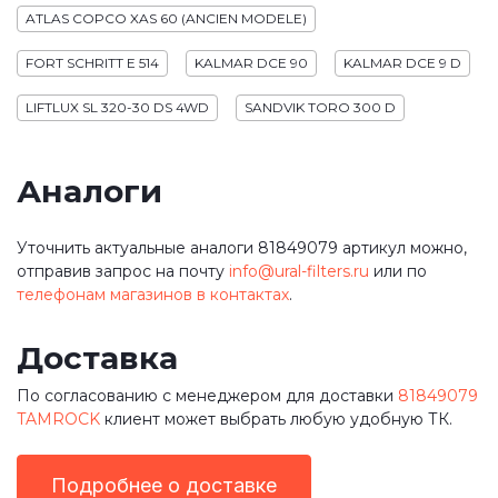
ATLAS COPCO XAS 60 (ANCIEN MODELE)
FORT SCHRITT E 514
KALMAR DCE 90
KALMAR DCE 9 D
LIFTLUX SL 320-30 DS 4WD
SANDVIK TORO 300 D
Аналоги
Уточнить актуальные аналоги 81849079 артикул можно,
отправив запрос на почту
info@ural-filters.ru
или по
телефонам магазинов в контактах
.
Доставка
По согласованию с менеджером для доставки
81849079
TAMROCK
клиент может выбрать любую удобную ТК.
Подробнее о доставке