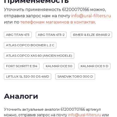
Применяемость
Уточнить применяемость 61200070166 можно,
отправив запрос нам на почту
info@ural-filters.ru
или по
телефонам магазинов в контактах
.
ABG TITAN 473
ABG TITAN 473-2
IRMER & ELZE IRMAIR 2
ATLAS COPCO BOOMER L 2 C
ATLAS COPCO XAS 60 (ANCIEN MODELE)
FORT SCHRITT E 514
KALMAR DCE 90
KALMAR DCE 9 D
LIFTLUX SL 320-30 DS 4WD
SANDVIK TORO 300 D
Аналоги
Уточнить актуальные аналоги 61200070166 артикул
можно, отправив запрос на почту
info@ural-filters.ru
или