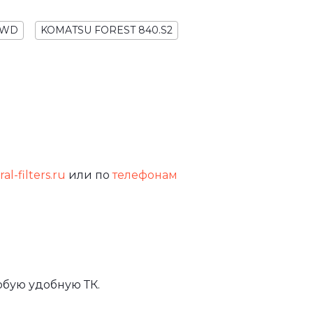
 4WD
KOMATSU FOREST 840.S2
al-filters.ru
или по
телефонам
юбую удобную ТК.