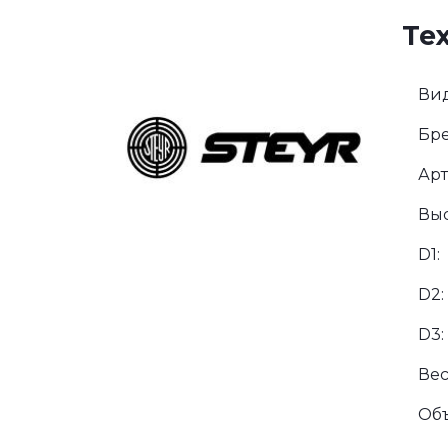
Те
Вид
Бре
Арт
Выс
D1:
D2:
D3:
Вес
Об