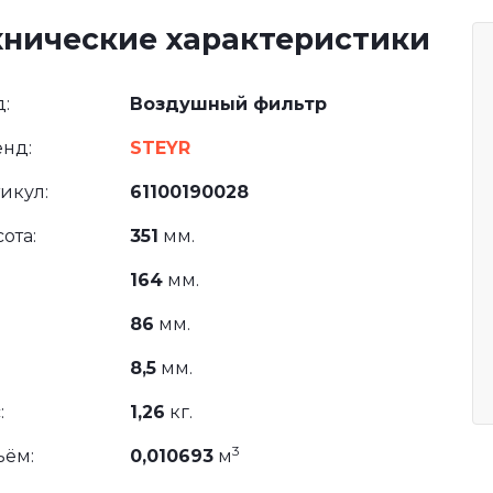
хнические характеристики
:
Воздушный фильтр
нд:
STEYR
икул:
61100190028
ота:
351
мм.
164
мм.
86
мм.
8,5
мм.
:
1,26
кг.
3
ъём:
0,010693
м